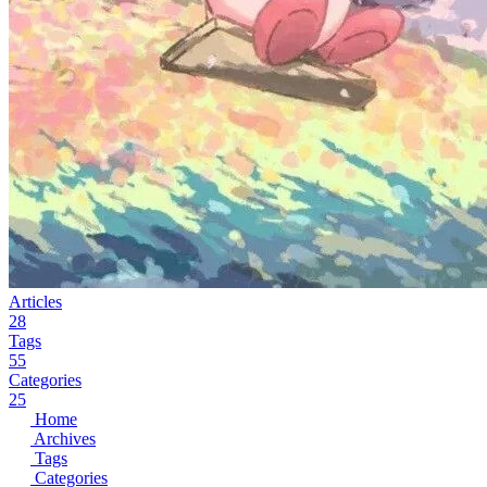
Articles
28
Tags
55
Categories
25
Home
Archives
Tags
Categories