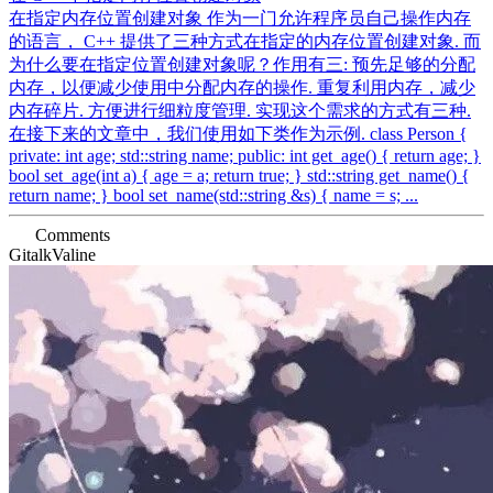
在指定内存位置创建对象 作为一门允许程序员自己操作内存
的语言， C++ 提供了三种方式在指定的内存位置创建对象. 而
为什么要在指定位置创建对象呢？作用有三: 预先足够的分配
内存，以便减少使用中分配内存的操作. 重复利用内存，减少
内存碎片. 方便进行细粒度管理. 实现这个需求的方式有三种.
在接下来的文章中，我们使用如下类作为示例. class Person {
private: int age; std::string name; public: int get_age() { return age; }
bool set_age(int a) { age = a; return true; } std::string get_name() {
return name; } bool set_name(std::string &s) { name = s; ...
Comments
Gitalk
Valine