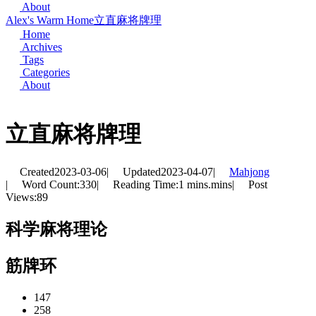
About
Alex's Warm Home
立直麻将牌理
Home
Archives
Tags
Categories
About
立直麻将牌理
Created
2023-03-06
|
Updated
2023-04-07
|
Mahjong
|
Word Count:
330
|
Reading Time:
1 mins.mins
|
Post
Views:
89
科学麻将理论
筋牌环
147
258