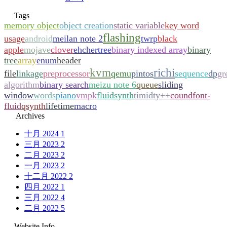
Tags
memory object
object creation
static variable
key word
flashing
usage
android
meilan note 2
twrp
black
apple
mojave
clover
ehcher
tree
binary indexed array
binary
tree
array
enum
header
kvm
richi
file
linkage
preprocessor
qemu
pintos
sequence
dp
gr
algorithm
binary search
meizu note 6
queue
sliding
window
words
piano
vmpk
fluidsynth
timidty++
coundfont-
fluid
qsynth
lifetime
macro
Archives
十月 2024
1
三月 2023
2
二月 2023
2
一月 2023
2
十二月 2022
2
四月 2022
1
三月 2022
4
二月 2022
5
Website Info