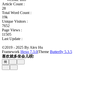
Article Count :
28
Total Word Count :
19k
Unique Visitors :
7652
Page Views :
11505
Last Update :
©2019 - 2025 By Alex Hu
Framework
Hexo 7.3.0
|
Theme
Butterfly 5.3.5
喜欢就多坐会儿呗!
簡