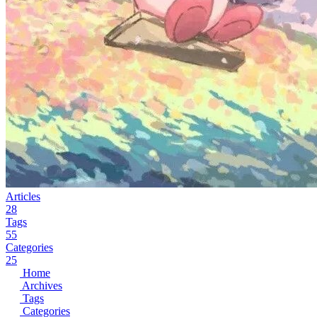
Articles
28
Tags
55
Categories
25
Home
Archives
Tags
Categories