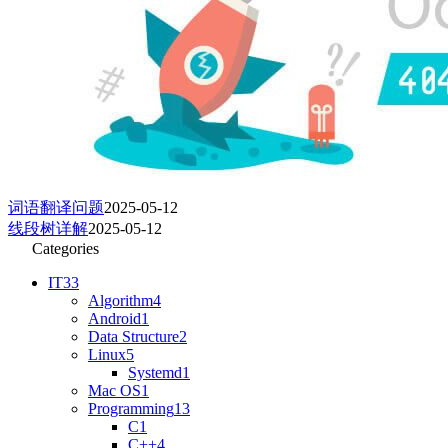
词语翻译问题
2025-05-12
线段树详解
2025-05-12
Categories
IT
33
Algorithm
4
Android
1
Data Structure
2
Linux
5
Systemd
1
Mac OS
1
Programming
13
C
1
C++
4