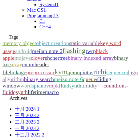
Systemd
1
Mac OS
1
Programming
13
C
1
C++
4
Tags
memory object
object creation
static variable
key word
flashing
usage
android
meilan note 2
twrp
black
apple
mojave
clover
ehcher
tree
binary indexed array
binary
tree
array
enum
header
kvm
richi
file
linkage
preprocessor
qemu
pintos
sequence
dp
gr
algorithm
binary search
meizu note 6
queue
sliding
window
words
piano
vmpk
fluidsynth
timidty++
coundfont-
fluid
qsynth
lifetime
macro
Archives
十月 2024
1
三月 2023
2
二月 2023
2
一月 2023
2
十二月 2022
2