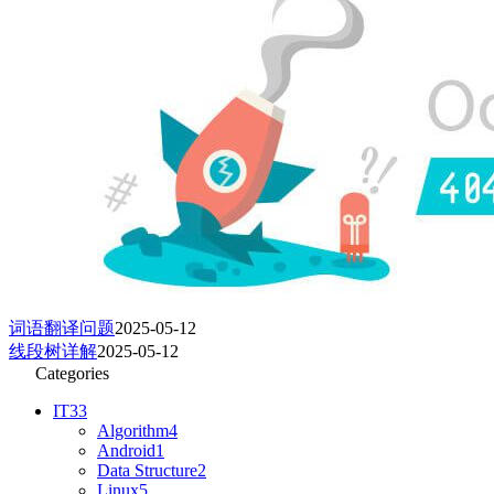
词语翻译问题
2025-05-12
线段树详解
2025-05-12
Categories
IT
33
Algorithm
4
Android
1
Data Structure
2
Linux
5