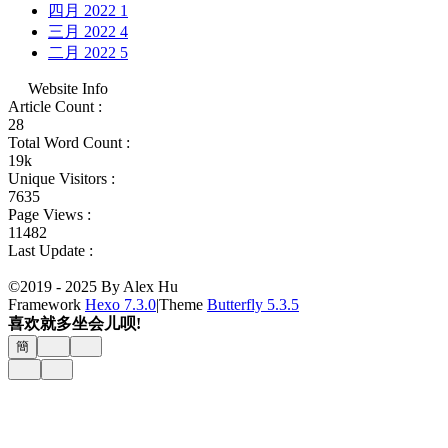
四月 2022
1
三月 2022
4
二月 2022
5
Website Info
Article Count :
28
Total Word Count :
19k
Unique Visitors :
7635
Page Views :
11482
Last Update :
©2019 - 2025 By Alex Hu
Framework
Hexo 7.3.0
|
Theme
Butterfly 5.3.5
喜欢就多坐会儿呗!
簡