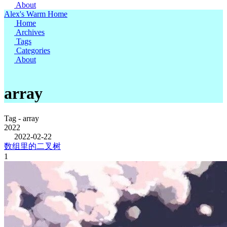
About
Alex's Warm Home
Home
Archives
Tags
Categories
About
array
Tag - array
2022
2022-02-22
数组里的二叉树
1