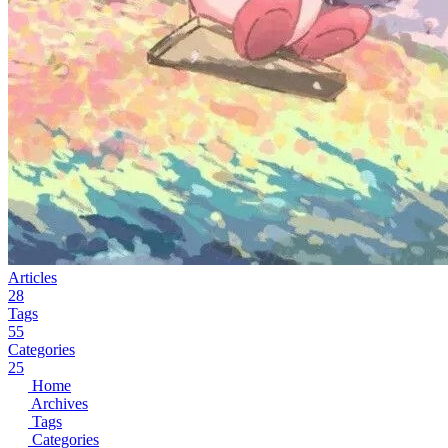
Articles
28
Tags
55
Categories
25
Home
Archives
Tags
Categories